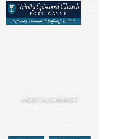
HOLY EUCHARIST
Rite I · 8am · Nave​​
Rite II, Choral · 10:15am · Nave​​​
Taizé Mass · 5pm · Christ the King Chapel