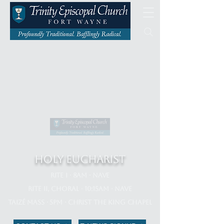
HOLY EUCHARIST
Rite I · 8am · Nave​​
Rite II, Choral · 10:15am · Nave​​​
Taizé Mass · 5pm · Christ the King Chapel